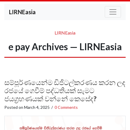
LIRNEasia
LIRNEasia
e pay Archives — LIRNEasia
සම්පූර්ණයෙන්ම ඩිජිටල්කරණය කරන ලද
රජයේ ගෙවීම් පද්ධතියක් සැමට
ජයග්‍රහණයක් වන්නේ කෙසේද?
Posted on
March 4, 2025
/
0 Comments