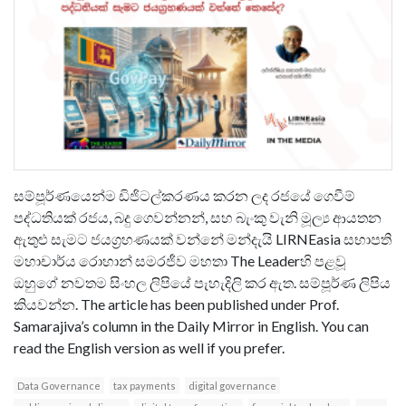
සම්පූර්ණයෙන්ම ඩිජිටල්කරණය කරන ලද රජයේ ගෙවීම්
පද්ධතියක් රජය, බදු ගෙවන්නන්, සහ බැංකු වැනි මූල්‍ය ආයතන
ඇතුළු සැමට ජයග්‍රහණයක් වන්නේ මන්දැයි LIRNEasia සභාපති
මහාචාර්ය රොහාන් සමරජීව මහතා The Leaderහි පළවූ
ඔහුගේ නවතම සිංහල ලිපියේ පැහැදිලි කර ඇත. සම්පූර්ණ ලිපිය
කියවන්න. The article has been published under Prof.
Samarajiva’s column in the Daily Mirror in English. You can
read the English version as well if you prefer.
Data Governance
tax payments
digital governance