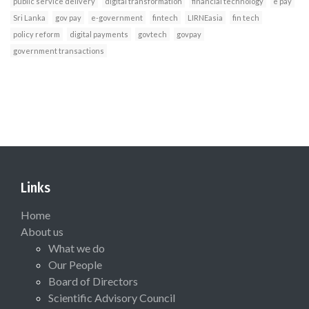
public service delivery
digital transformation
financial technology
e pay
Sri Lanka
gov pay
e-government
fintech
LIRNEasia
fin tech
policy reform
digital payments
govtech
govpay
government transactions
Links
Home
About us
What we do
Our People
Board of Directors
Scientific Advisory Council