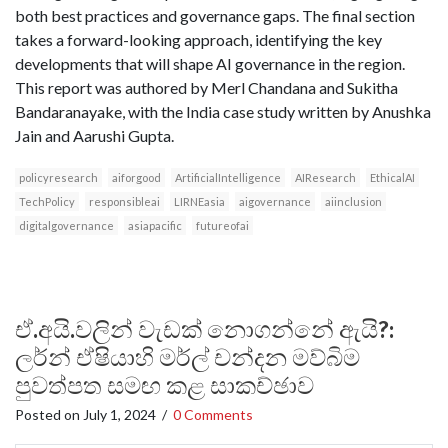
both best practices and governance gaps. The final section
takes a forward-looking approach, identifying the key
developments that will shape AI governance in the region.
This report was authored by Merl Chandana and Sukitha
Bandaranayake, with the India case study written by Anushka
Jain and Aarushi Gupta.
policyresearch
aiforgood
ArtificialIntelligence
AIResearch
EthicalAI
TechPolicy
responsibleai
LIRNEasia
aigovernance
aiinclusion
digitalgovernance
asiapacific
futureofai
ඒ.අයි.වලින් වැඩක් නොගන්නේ ඇයි?:
ලර්න් ඒෂියාහි මර්ල් චන්දන මව්බිම
පුවත්පත සමඟ කළ සාකච්ඡාව
Posted on
July 1, 2024
/
0 Comments