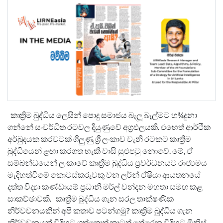
කෘත්‍රිම බුද්ධිය ලෙසින් පොදු සමාජය බැලූ බැල්මට හ¾දුනා
ගන්නේ සංවර්ධිත රටවල දියුණුවේ අග්‍රඵලයකි. එහෙත් ආර්ථික
අර්බුදයක කරවටක් ගිලුණු ශ්‍රී ලංකාව වැනි රටකට කෘත්‍රිම
බුද්ධියෙන් ළඟා කරගත හැකි වාසි සුළුපටු නොවේ. මේ, ඒ
සම්බන්ධයෙන් ලංකාවේ කෘත්‍රිම බුද්ධිය ප්‍රවර්ධනයට රාජ්‍යමය
මැදිහත්වීමේ කොටස්කරුවකු වන ලර්න් ඒෂියා ආයතනයේ
දත්ත විද්‍යා කණ්ඩායම් ප්‍රධානි මර්ල් චන්දන මහතා සමඟ කළ
සාකච්ඡාවකි. කෘත්‍රිම බුද්ධිය ගැන සරල තාක්ෂණික
නිර්වචනයකින් අපි කතාව පටන්ගමු? කෘත්‍රිම බුද්ධිය ගැන
නිර්වචනයක් විදිහට ගත්තොත් කාටත් තේරෙන විදිහට මිනිස්