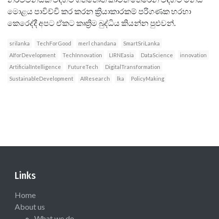
මොළය පාවිච්චි කර කරන ක්‍රියාකාරකම් පරිගණක හරහා
කෙරෙද්දී අපට ඒකට කෘත්‍රිම බුද්ධිය කියන්න පුළුවන්.
srilanka
TechForGood
merl chandana
SmartSriLanka
AIforDevelopment
TechInnovation
LIRNEasia
DataScience
innovation
ArtificialIntelligence
FutureTech
DigitalTransformation
SustainableDevelopment
AIResearch
lka
PolicyMaking
Links
Home
About us
What we do