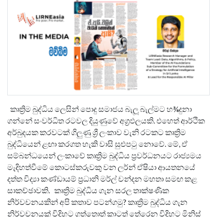
කෘත්‍රිම බුද්ධිය ලෙසින් පොදු සමාජය බැලූ බැල්මට හ¾දුනා
ගන්නේ සංවර්ධිත රටවල දියුණුවේ අග්‍රඵලයකි. එහෙත් ආර්ථික
අර්බුදයක කරවටක් ගිලුණු ශ්‍රී ලංකාව වැනි රටකට කෘත්‍රිම
බුද්ධියෙන් ළඟා කරගත හැකි වාසි සුළුපටු නොවේ. මේ, ඒ
සම්බන්ධයෙන් ලංකාවේ කෘත්‍රිම බුද්ධිය ප්‍රවර්ධනයට රාජ්‍යමය
මැදිහත්වීමේ කොටස්කරුවකු වන ලර්න් ඒෂියා ආයතනයේ
දත්ත විද්‍යා කණ්ඩායම් ප්‍රධානි මර්ල් චන්දන මහතා සමඟ කළ
සාකච්ඡාවකි. කෘත්‍රිම බුද්ධිය ගැන සරල තාක්ෂණික
නිර්වචනයකින් අපි කතාව පටන්ගමු? කෘත්‍රිම බුද්ධිය ගැන
නිර්වචනයක් විදිහට ගත්තොත් කාටත් තේරෙන විදිහට මිනිස්