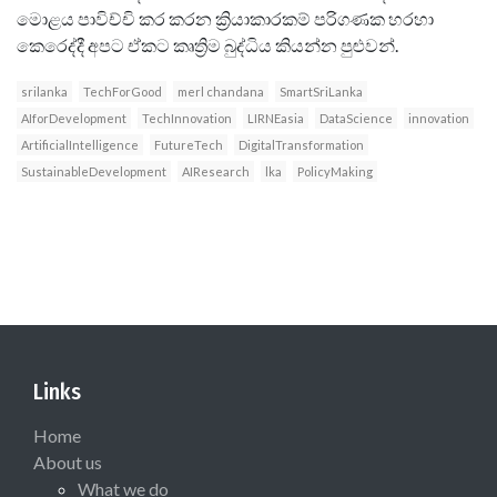
මොළය පාවිච්චි කර කරන ක්‍රියාකාරකම් පරිගණක හරහා
කෙරෙද්දී අපට ඒකට කෘත්‍රිම බුද්ධිය කියන්න පුළුවන්.
srilanka
TechForGood
merl chandana
SmartSriLanka
AIforDevelopment
TechInnovation
LIRNEasia
DataScience
innovation
ArtificialIntelligence
FutureTech
DigitalTransformation
SustainableDevelopment
AIResearch
lka
PolicyMaking
Links
Home
About us
What we do