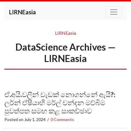
LIRNEasia
LIRNEasia
DataScience Archives —
LIRNEasia
ඒ.අයි.වලින් වැඩක් නොගන්නේ ඇයි?:
ලර්න් ඒෂියාහි මර්ල් චන්දන මව්බිම
පුවත්පත සමඟ කළ සාකච්ඡාව
Posted on
July 1, 2024
/
0 Comments